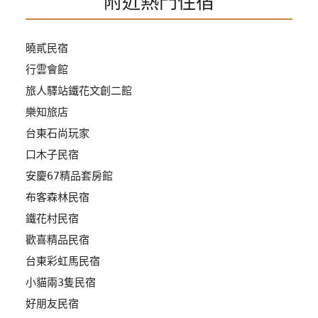
附近熱門住宿
管
理
曉貳民宿
行雲會館
會
旅人驛站鐵花文創二館
員
樂知旅店
帳
戶
台東石尚玩家
口木子民宿
安慶67精品套房館
客
布客森林民宿
服
聯
鐵花村民宿
絡
歡喜精品民宿
單
台東彩虹馬民宿
小貓兩3隻民宿
Line
好朋友民宿
線