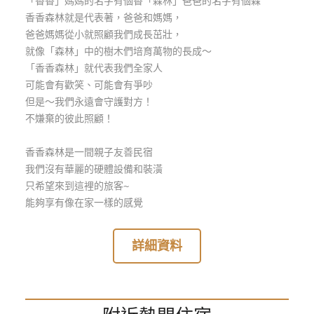
「香香」媽媽的名字有個香「森林」爸爸的名字有個森
玩
香香森林就是代表著，爸爸和媽媽，
樂
爸爸媽媽從小就照顧我們成長茁壯，
地
就像「森林」中的樹木們培育萬物的長成～
圖
「香香森林」就代表我們全家人
可能會有歡笑、可能會有爭吵
顧
但是～我們永遠會守護對方！
客
不嫌棄的彼此照顧！
服
務
香香森林是一間親子友善民宿
我們沒有華麗的硬體設備和裝潢
顧
只希望來到這裡的旅客~
客
能夠享有像在家一樣的感覺
滿
意
詳細資料
度
訂
單