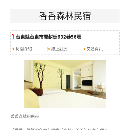
特
香香森林民宿
色
民
宿
⫯
台東縣台東市開封街632巷56號
全
⋟
房間介紹
⋟
線上訂房
⋟
交通資訊
球
租
車
網
紅
帶
你
玩
香香森林的由來：