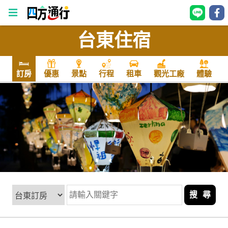
台東住宿
四
方
通
訂房
優惠
景點
行程
租車
觀光工廠
體驗
行
訂
房
台
灣
訂
房
搜 尋
直接跟飯店訂房
HOT