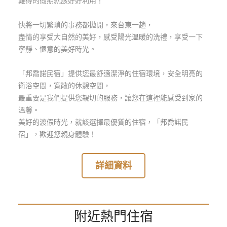
難得的假期就該好好利用！
玩
樂
快將一切繁瑣的事務都拋開，來台東一趟，
地
盡情的享受大自然的美好，感受陽光溫暖的洗禮，享受一下
圖
寧靜、愜意的美好時光。
顧
「邦喬諾民宿」提供您最舒適潔淨的住宿環境，安全明亮的
客
衛浴空間，寬敞的休憩空間，
服
務
最重要是我們提供您親切的服務，讓您在這裡能感受到家的
溫馨。
美好的渡假時光，就該選擇最優質的住宿，「邦喬諾民
顧
宿」，歡迎您親身體驗！
客
滿
詳細資料
意
度
附近熱門住宿
訂
單