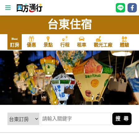
台東住宿
四
方
通
訂房
優惠
景點
行程
租車
觀光工廠
體驗
行
訂
房
台
灣
訂
房
搜 尋
直接跟飯店訂房
HOT