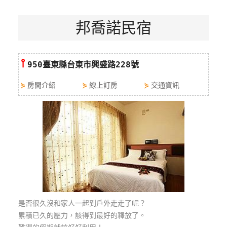
特
邦喬諾民宿
色
民
宿
⫯
950臺東縣台東市興盛路228號
全
⋟
房間介紹
⋟
線上訂房
⋟
交通資訊
球
租
車
網
紅
帶
你
玩
是否很久沒和家人一起到戶外走走了呢？
累積已久的壓力，該得到最好的釋放了。