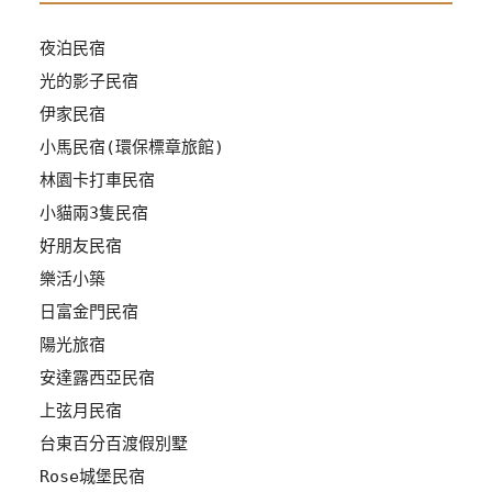
管
夜泊民宿
理
光的影子民宿
伊家民宿
會
小馬民宿(環保標章旅館)
員
帳
林園卡打車民宿
戶
小貓兩3隻民宿
好朋友民宿
樂活小築
客
服
日富金門民宿
聯
陽光旅宿
絡
安達露西亞民宿
單
上弦月民宿
台東百分百渡假別墅
Line
Rose城堡民宿
線