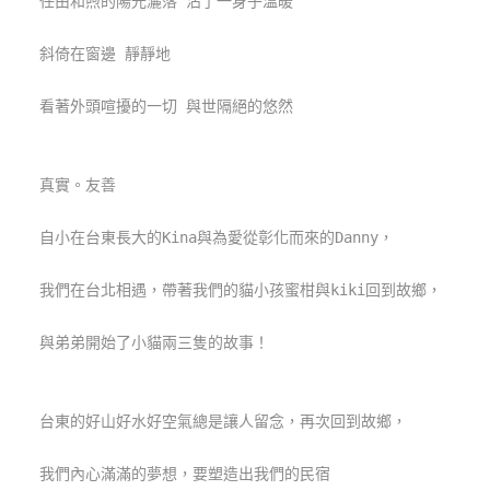
任由和煦的陽光灑落 沾了一身子溫暖
玩
樂
斜倚在窗邊 靜靜地
地
圖
看著外頭喧擾的一切 與世隔絕的悠然
顧
客
真實。友善
服
務
自小在台東長大的Kina與為愛從彰化而來的Danny，
顧
我們在台北相遇，帶著我們的貓小孩蜜柑與kiki回到故鄉，
客
滿
與弟弟開始了小貓兩三隻的故事！
意
度
台東的好山好水好空氣總是讓人留念，再次回到故鄉，
訂
我們內心滿滿的夢想，要塑造出我們的民宿
單