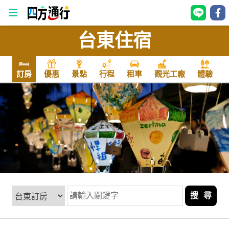
台東住宿
四
方
通
訂房
優惠
景點
行程
租車
觀光工廠
體驗
行
訂
房
台
灣
訂
房
搜 尋
直接跟飯店訂房
HOT