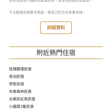
對地球友善小貓家為愛護地球，皆使用節能標章產品，
訂
房
不主動提供拋棄式用品，用自己的方式來愛地球。
詳細資料
請
款
收
據
附近熱門住宿
合
作
提
玫瑰願瑾民宿
案
夜泊民宿
伊家民宿
飯
布客森林民宿
店
合
台東彩虹馬民宿
作
小貓兩3隻民宿