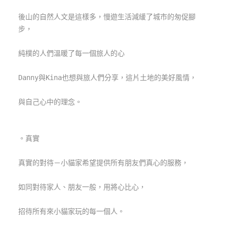
管
後山的自然人文是這樣多，慢遊生活減緩了城市的匆促腳
理
步，
純樸的人們溫暖了每一個旅人的心
會
員
Danny與Kina也想與旅人們分享，這片土地的美好風情，
帳
戶
與自己心中的理念。
客
。真實
服
聯
真實的對待－小貓家希望提供所有朋友們真心的服務，
絡
單
如同對待家人、朋友一般，用將心比心，
招待所有來小貓家玩的每一個人。
Line
線