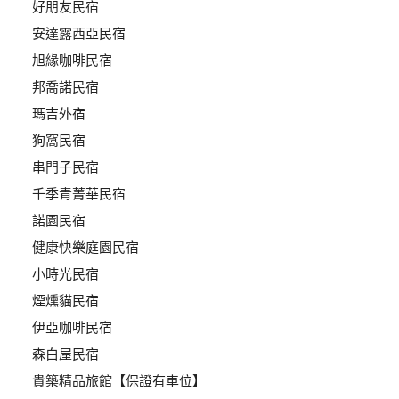
好朋友民宿
安達露西亞民宿
廠
商
旭緣咖啡民宿
合
邦喬諾民宿
作
瑪吉外宿
狗窩民宿
旅
串門子民宿
伴
千季青菁華民宿
計
諾園民宿
劃
健康快樂庭園民宿
小時光民宿
商
煙燻貓民宿
品
伊亞咖啡民宿
宣
傳
森白屋民宿
貴築精品旅館【保證有車位】