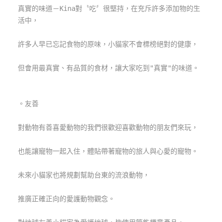
真實的味道－Kina對〝吃〞很堅持，在充斥許多添加物的生
上
活中，
客
服
許多人早已忘記食物的原味，小貓家不會標榜絕對的健康，
紅
但會用最真實、有品質的食材，讓大家吃到"真實"的味道。
利
查
詢
。友善
對動物有善喜愛動物的我們很歡迎喜歡動物的朋友們來玩，
訂
房
也能讓寵物一起入住，體貼帶著寵物的旅人與心愛的寵物。
Q&A
未來小貓家也將規劃幫助台東的流浪動物，
國
推廣正確正向的愛護動物觀念。
旅
卡