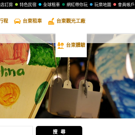
飯店訂房
特色民宿
全球租車
網紅帶你玩
玩樂地圖
會員帳戶
行程
台東
租車
台東
觀光工廠
台東
體驗
搜 尋