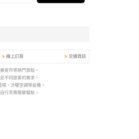
⋟
線上訂房
⋟
交通資訊
東夜市等熱門景點。
足不同旅客的需求。
、電視、冷暖空調等設備。
自行烹煮簡單餐點。