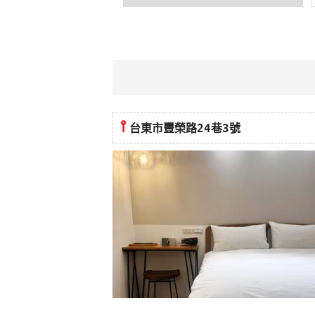
⫯
台東市豐榮路24巷3號